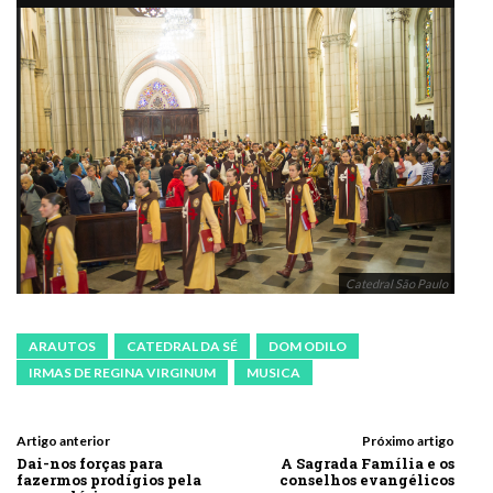
Catedral São Paulo
ARAUTOS
CATEDRAL DA SÉ
DOM ODILO
IRMAS DE REGINA VIRGINUM
MUSICA
Artigo anterior
Próximo artigo
Dai-nos forças para
A Sagrada Família e os
fazermos prodígios pela
conselhos evangélicos