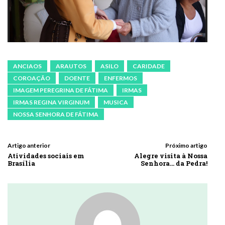
ANCIAOS
ARAUTOS
ASILO
CARIDADE
COROAÇÃO
DOENTE
ENFERMOS
IMAGEM PEREGRINA DE FÁTIMA
IRMAS
IRMAS REGINA VIRGINUM
MUSICA
NOSSA SENHORA DE FÁTIMA
Artigo anterior
Próximo artigo
Atividades sociais em
Alegre visita à Nossa
Brasília
Senhora… da Pedra!