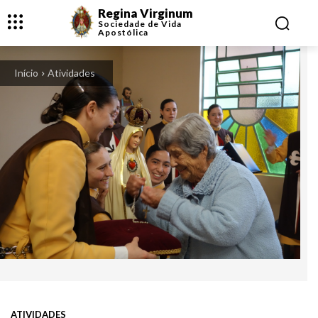
Regina Virginum
Sociedade de Vida
Apostólica
Início
Atividades
ATIVIDADES