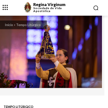
Regina Virginum
Sociedade de Vida
Apostólica
Início
Tempo Litúrgico
TEMPO LITÚRGICO