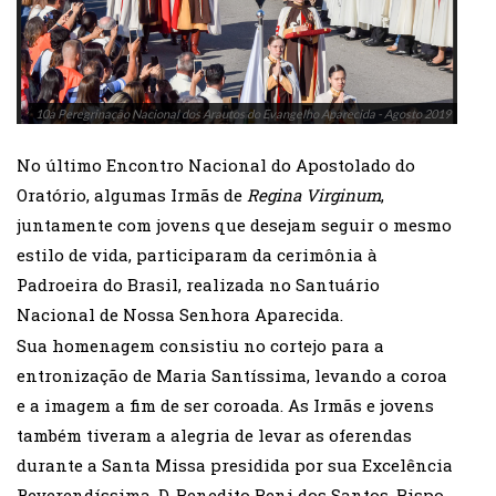
10a Peregrinação Nacional dos Arautos do Evangelho Aparecida - Agosto 2019
10a
No último Encontro Nacional do Apostolado do
Oratório, algumas Irmãs de
Regina Virginum
,
juntamente com jovens que desejam seguir o mesmo
estilo de vida, participaram da cerimônia à
Padroeira do Brasil, realizada no Santuário
Nacional de Nossa Senhora Aparecida.
Sua homenagem consistiu no cortejo para a
entronização de Maria Santíssima, levando a coroa
e a imagem a fim de ser coroada. As Irmãs e jovens
também tiveram a alegria de levar as oferendas
durante a Santa Missa presidida por sua Excelência
Reverendíssima, D. Benedito Beni dos Santos, Bispo