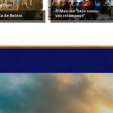
ESPIRITUALIDADE
ALIDADE
O Menino “belo como
la de Belém
um relâmpago”